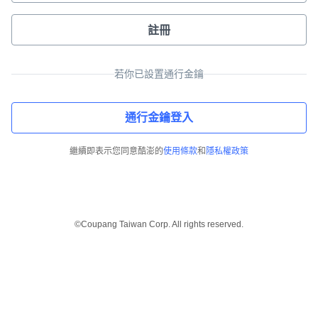
註冊
若你已設置通行金鑰
通行金鑰登入
繼續即表示您同意酷澎的
使用條款
和
隱私權政策
©Coupang Taiwan Corp. All rights reserved.