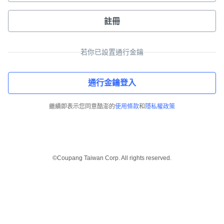
註冊
若你已設置通行金鑰
通行金鑰登入
繼續即表示您同意酷澎的
使用條款
和
隱私權政策
©Coupang Taiwan Corp. All rights reserved.