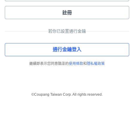
註冊
若你已設置通行金鑰
通行金鑰登入
繼續即表示您同意酷澎的
使用條款
和
隱私權政策
©Coupang Taiwan Corp. All rights reserved.