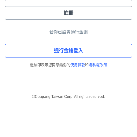
註冊
若你已設置通行金鑰
通行金鑰登入
繼續即表示您同意酷澎的
使用條款
和
隱私權政策
©Coupang Taiwan Corp. All rights reserved.