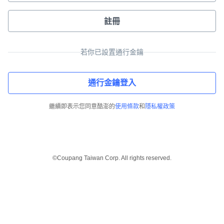
註冊
若你已設置通行金鑰
通行金鑰登入
繼續即表示您同意酷澎的
使用條款
和
隱私權政策
©Coupang Taiwan Corp. All rights reserved.