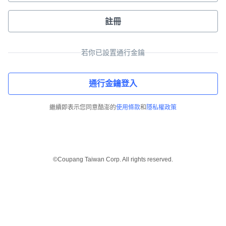
註冊
若你已設置通行金鑰
通行金鑰登入
繼續即表示您同意酷澎的
使用條款
和
隱私權政策
©Coupang Taiwan Corp. All rights reserved.