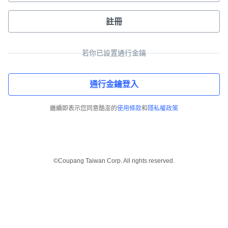
註冊
若你已設置通行金鑰
通行金鑰登入
繼續即表示您同意酷澎的
使用條款
和
隱私權政策
©Coupang Taiwan Corp. All rights reserved.