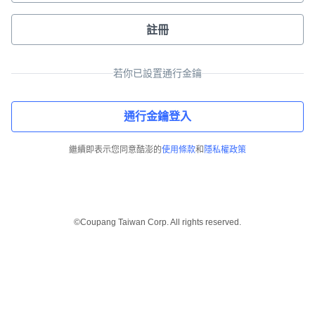
註冊
若你已設置通行金鑰
通行金鑰登入
繼續即表示您同意酷澎的
使用條款
和
隱私權政策
©Coupang Taiwan Corp. All rights reserved.