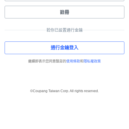
註冊
若你已設置通行金鑰
通行金鑰登入
繼續即表示您同意酷澎的
使用條款
和
隱私權政策
©Coupang Taiwan Corp. All rights reserved.