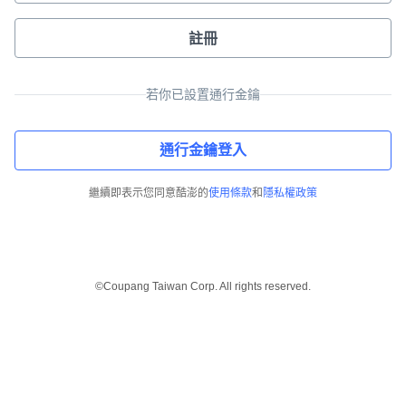
註冊
若你已設置通行金鑰
通行金鑰登入
繼續即表示您同意酷澎的
使用條款
和
隱私權政策
©Coupang Taiwan Corp. All rights reserved.