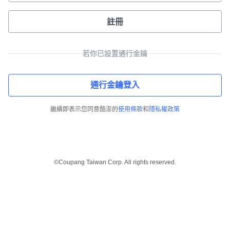
註冊
若你已設置通行金鑰
通行金鑰登入
繼續即表示您同意酷澎的
使用條款
和
隱私權政策
©Coupang Taiwan Corp. All rights reserved.