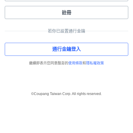
註冊
若你已設置通行金鑰
通行金鑰登入
繼續即表示您同意酷澎的
使用條款
和
隱私權政策
©Coupang Taiwan Corp. All rights reserved.