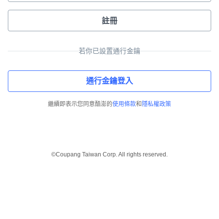
註冊
若你已設置通行金鑰
通行金鑰登入
繼續即表示您同意酷澎的
使用條款
和
隱私權政策
©Coupang Taiwan Corp. All rights reserved.