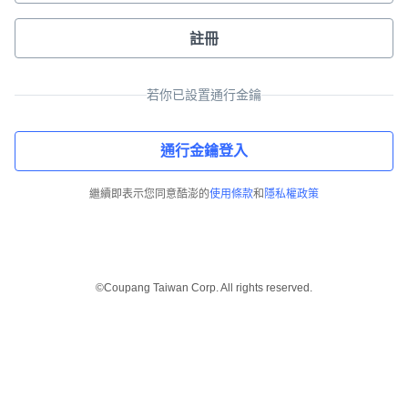
註冊
若你已設置通行金鑰
通行金鑰登入
繼續即表示您同意酷澎的
使用條款
和
隱私權政策
©Coupang Taiwan Corp. All rights reserved.