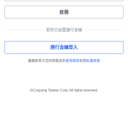
註冊
若你已設置通行金鑰
通行金鑰登入
繼續即表示您同意酷澎的
使用條款
和
隱私權政策
©Coupang Taiwan Corp. All rights reserved.