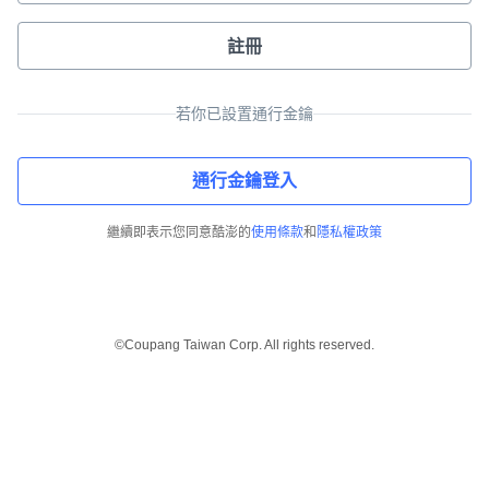
註冊
若你已設置通行金鑰
通行金鑰登入
繼續即表示您同意酷澎的
使用條款
和
隱私權政策
©Coupang Taiwan Corp. All rights reserved.