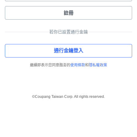
註冊
若你已設置通行金鑰
通行金鑰登入
繼續即表示您同意酷澎的
使用條款
和
隱私權政策
©Coupang Taiwan Corp. All rights reserved.