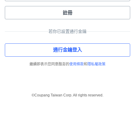
註冊
若你已設置通行金鑰
通行金鑰登入
繼續即表示您同意酷澎的
使用條款
和
隱私權政策
©Coupang Taiwan Corp. All rights reserved.