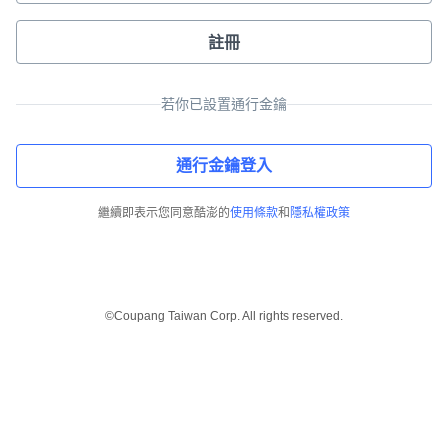
註冊
若你已設置通行金鑰
通行金鑰登入
繼續即表示您同意酷澎的
使用條款
和
隱私權政策
©Coupang Taiwan Corp. All rights reserved.