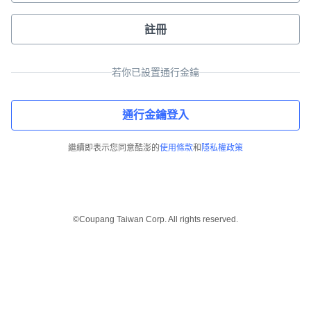
註冊
若你已設置通行金鑰
通行金鑰登入
繼續即表示您同意酷澎的
使用條款
和
隱私權政策
©Coupang Taiwan Corp. All rights reserved.