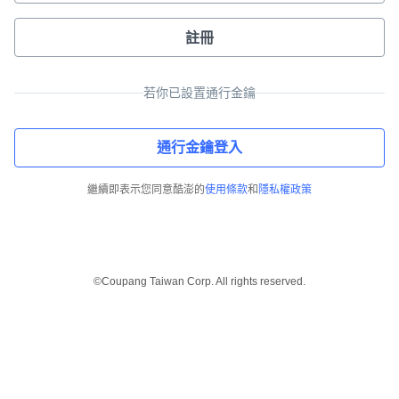
註冊
若你已設置通行金鑰
通行金鑰登入
繼續即表示您同意酷澎的
使用條款
和
隱私權政策
©Coupang Taiwan Corp. All rights reserved.