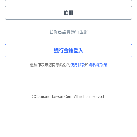
註冊
若你已設置通行金鑰
通行金鑰登入
繼續即表示您同意酷澎的
使用條款
和
隱私權政策
©Coupang Taiwan Corp. All rights reserved.