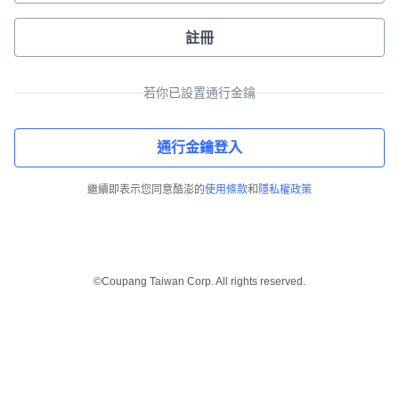
註冊
若你已設置通行金鑰
通行金鑰登入
繼續即表示您同意酷澎的
使用條款
和
隱私權政策
©Coupang Taiwan Corp. All rights reserved.