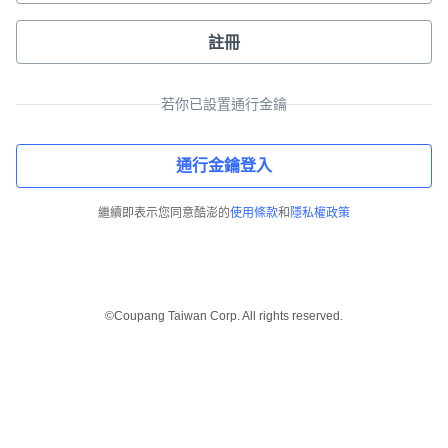
註冊
若你已設置通行金鑰
通行金鑰登入
繼續即表示您同意酷澎的
使用條款
和
隱私權政策
©Coupang Taiwan Corp. All rights reserved.