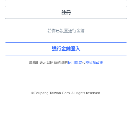
註冊
若你已設置通行金鑰
通行金鑰登入
繼續即表示您同意酷澎的
使用條款
和
隱私權政策
©Coupang Taiwan Corp. All rights reserved.