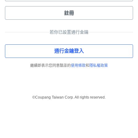
註冊
若你已設置通行金鑰
通行金鑰登入
繼續即表示您同意酷澎的
使用條款
和
隱私權政策
©Coupang Taiwan Corp. All rights reserved.