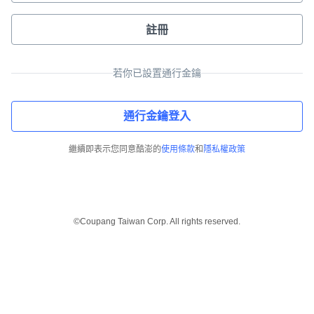
註冊
若你已設置通行金鑰
通行金鑰登入
繼續即表示您同意酷澎的
使用條款
和
隱私權政策
©Coupang Taiwan Corp. All rights reserved.