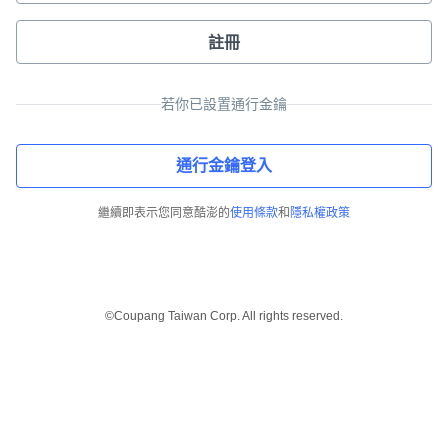
註冊
若你已設置通行金鑰
通行金鑰登入
繼續即表示您同意酷澎的
使用條款
和
隱私權政策
©Coupang Taiwan Corp. All rights reserved.