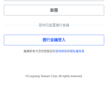
註冊
若你已設置通行金鑰
通行金鑰登入
繼續即表示您同意酷澎的
使用條款
和
隱私權政策
©Coupang Taiwan Corp. All rights reserved.