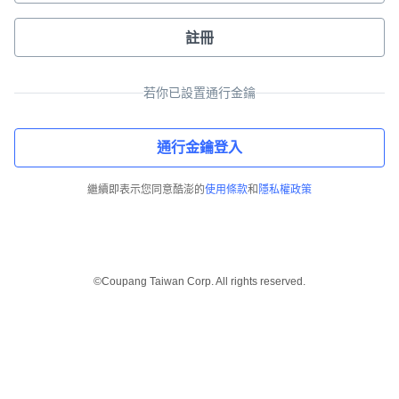
註冊
若你已設置通行金鑰
通行金鑰登入
繼續即表示您同意酷澎的
使用條款
和
隱私權政策
©Coupang Taiwan Corp. All rights reserved.