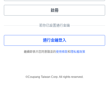
註冊
若你已設置通行金鑰
通行金鑰登入
繼續即表示您同意酷澎的
使用條款
和
隱私權政策
©Coupang Taiwan Corp. All rights reserved.