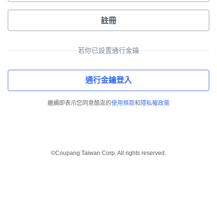
註冊
若你已設置通行金鑰
通行金鑰登入
繼續即表示您同意酷澎的
使用條款
和
隱私權政策
©Coupang Taiwan Corp. All rights reserved.