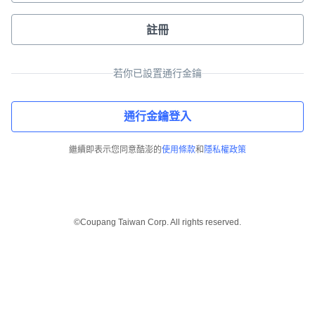
註冊
若你已設置通行金鑰
通行金鑰登入
繼續即表示您同意酷澎的
使用條款
和
隱私權政策
©Coupang Taiwan Corp. All rights reserved.