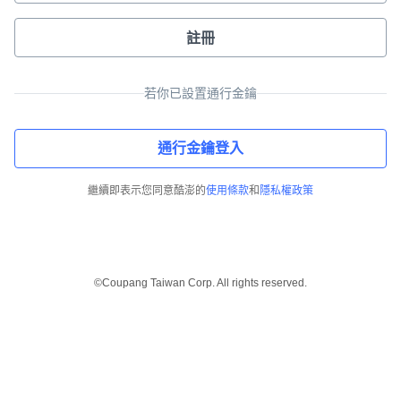
註冊
若你已設置通行金鑰
通行金鑰登入
繼續即表示您同意酷澎的
使用條款
和
隱私權政策
©Coupang Taiwan Corp. All rights reserved.