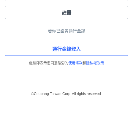
註冊
若你已設置通行金鑰
通行金鑰登入
繼續即表示您同意酷澎的
使用條款
和
隱私權政策
©Coupang Taiwan Corp. All rights reserved.