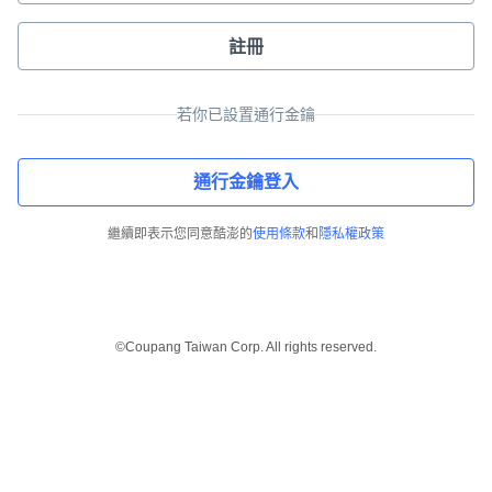
註冊
若你已設置通行金鑰
通行金鑰登入
繼續即表示您同意酷澎的
使用條款
和
隱私權政策
©Coupang Taiwan Corp. All rights reserved.