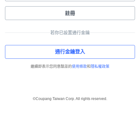
註冊
若你已設置通行金鑰
通行金鑰登入
繼續即表示您同意酷澎的
使用條款
和
隱私權政策
©Coupang Taiwan Corp. All rights reserved.