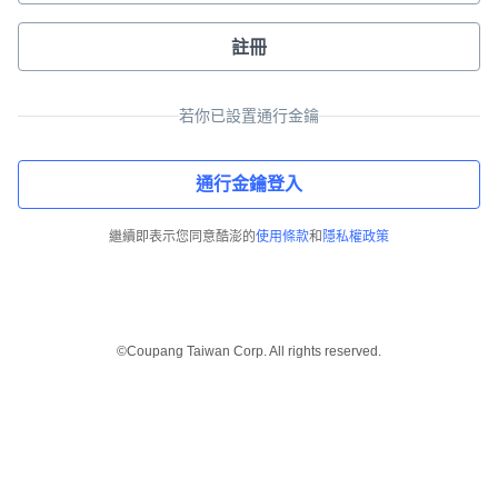
註冊
若你已設置通行金鑰
通行金鑰登入
繼續即表示您同意酷澎的
使用條款
和
隱私權政策
©Coupang Taiwan Corp. All rights reserved.