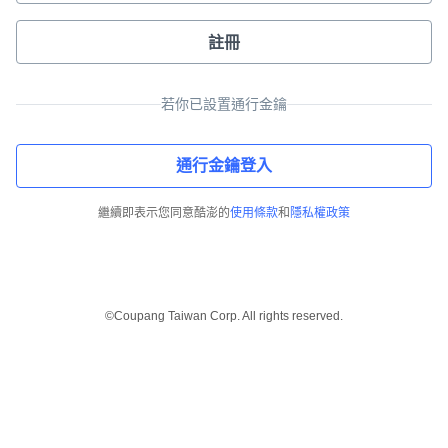
註冊
若你已設置通行金鑰
通行金鑰登入
繼續即表示您同意酷澎的
使用條款
和
隱私權政策
©Coupang Taiwan Corp. All rights reserved.