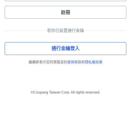
註冊
若你已設置通行金鑰
通行金鑰登入
繼續即表示您同意酷澎的
使用條款
和
隱私權政策
©Coupang Taiwan Corp. All rights reserved.