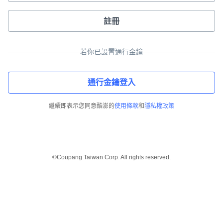
註冊
若你已設置通行金鑰
通行金鑰登入
繼續即表示您同意酷澎的
使用條款
和
隱私權政策
©Coupang Taiwan Corp. All rights reserved.