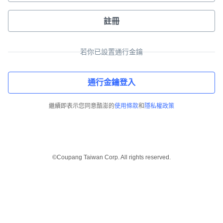
註冊
若你已設置通行金鑰
通行金鑰登入
繼續即表示您同意酷澎的
使用條款
和
隱私權政策
©Coupang Taiwan Corp. All rights reserved.