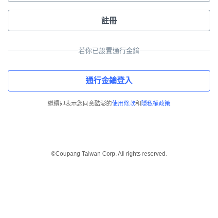
註冊
若你已設置通行金鑰
通行金鑰登入
繼續即表示您同意酷澎的
使用條款
和
隱私權政策
©Coupang Taiwan Corp. All rights reserved.