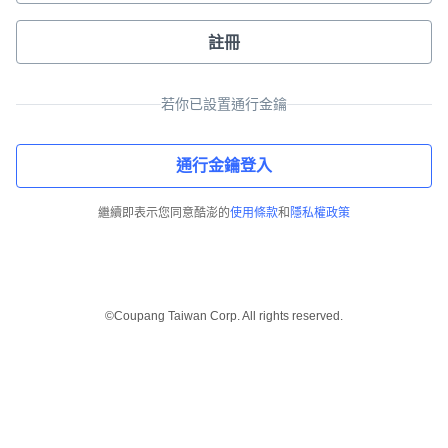
註冊
若你已設置通行金鑰
通行金鑰登入
繼續即表示您同意酷澎的
使用條款
和
隱私權政策
©Coupang Taiwan Corp. All rights reserved.