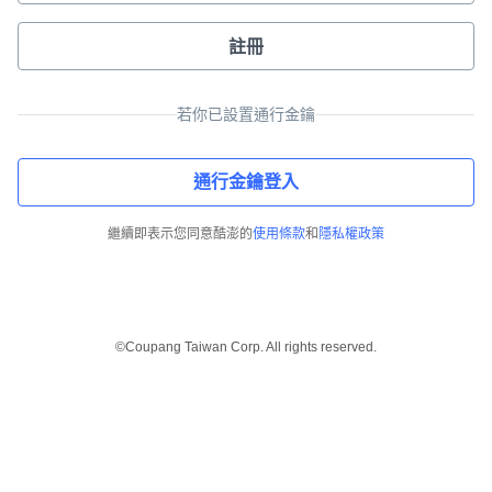
註冊
若你已設置通行金鑰
通行金鑰登入
繼續即表示您同意酷澎的
使用條款
和
隱私權政策
©Coupang Taiwan Corp. All rights reserved.