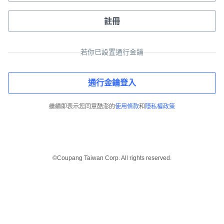
註冊
若你已設置通行金鑰
通行金鑰登入
繼續即表示您同意酷澎的
使用條款
和
隱私權政策
©Coupang Taiwan Corp. All rights reserved.