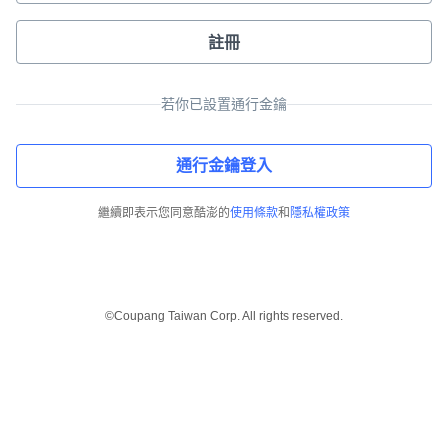
註冊
若你已設置通行金鑰
通行金鑰登入
繼續即表示您同意酷澎的
使用條款
和
隱私權政策
©Coupang Taiwan Corp. All rights reserved.