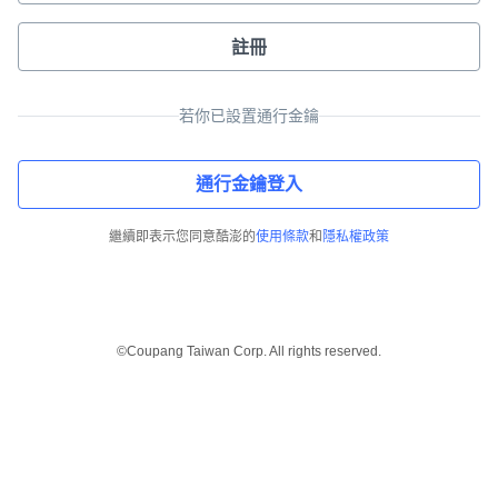
註冊
若你已設置通行金鑰
通行金鑰登入
繼續即表示您同意酷澎的
使用條款
和
隱私權政策
©Coupang Taiwan Corp. All rights reserved.