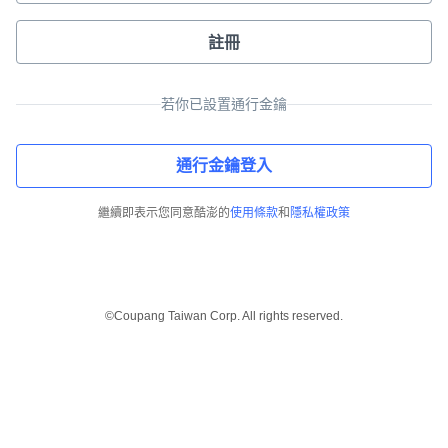
註冊
若你已設置通行金鑰
通行金鑰登入
繼續即表示您同意酷澎的
使用條款
和
隱私權政策
©Coupang Taiwan Corp. All rights reserved.