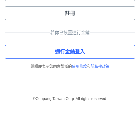
註冊
若你已設置通行金鑰
通行金鑰登入
繼續即表示您同意酷澎的
使用條款
和
隱私權政策
©Coupang Taiwan Corp. All rights reserved.